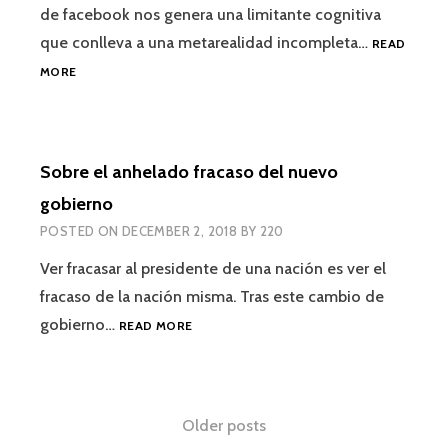
de facebook nos genera una limitante cognitiva
que conlleva a una metarealidad incompleta…
READ
REDES
MORE
SOCIALES
Y
LA
DEGRADACIÓN
Sobre el anhelado fracaso del nuevo
DE
LA
gobierno
REALIDAD
POSTED ON
DECEMBER 2, 2018
BY
220
Ver fracasar al presidente de una nación es ver el
fracaso de la nación misma. Tras este cambio de
SOBRE
gobierno…
READ MORE
EL
ANHELADO
FRACASO
DEL
Posts
Older posts
NUEVO
GOBIERNO