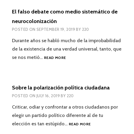
LAS
El falso debate como medio sistemático de
PYMES
ANTE
neurocolonización
EL
POSTED ON
SEPTEMBER 19, 2019
BY
220
COVID-
19
Durante años se habló mucho de la improbabilidad
de la existencia de una verdad universal, tanto, que
EL
se nos metió…
READ MORE
FALSO
DEBATE
COMO
MEDIO
Sobre la polarización política ciudadana
SISTEMÁTICO
DE
POSTED ON
JULY 16, 2019
BY
220
NEUROCOLONIZACIÓN
Criticar, odiar y confrontar a otros ciudadanos por
elegir un partido político diferente al de tu
SOBRE
elección es tan estúpido…
READ MORE
LA