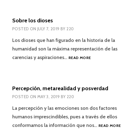
POLARIZACIÓN
POLÍTICA
CIUDADANA
Sobre los dioses
POSTED ON
JULY 7, 2019
BY
220
Los dioses que han figurado en la historia de la
humanidad son la máxima representación de las
SOBRE
carencias y aspiraciones…
READ MORE
LOS
DIOSES
Percepción, metarealidad y posverdad
POSTED ON
MAY 3, 2019
BY
220
La percepción y las emociones son dos factores
humanos imprescindibles, pues a través de ellos
PERCEPC
conformamos la información que nos…
READ MORE
METARE
Y