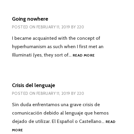
POSVER
Going nowhere
POSTED ON
FEBRUARY 11, 2019
BY
220
I became acquainted with the concept of
hyperhumanism as such when I first met an
GOING
Illuminati (yes, they sort of…
READ MORE
NOWHERE
Crisis del lenguaje
POSTED ON
FEBRUARY 11, 2019
BY
220
Sin duda enfrentamos una grave crisis de
comunicación debido al lenguaje que hemos
dejado de utilizar. El Español o Castellano…
READ
CRISIS
MORE