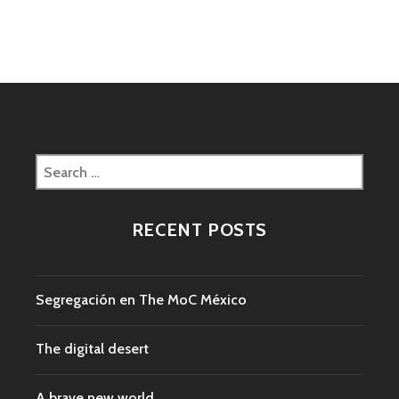
navigation
Search
for:
RECENT POSTS
Segregación en The MoC México
The digital desert
A brave new world